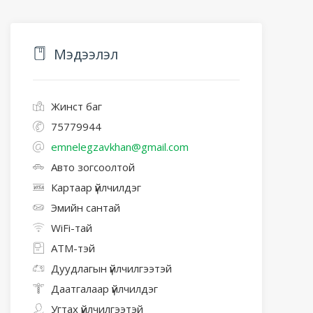
Мэдээлэл
Жинст баг
75779944
emnelegzavkhan@gmail.com
Авто зогсоолтой
Картаар үйлчилдэг
Эмийн сантай
WiFi-тай
АТМ-тэй
Дуудлагын үйлчилгээтэй
Даатгалаар үйлчилдэг
Угтах үйлчилгээтэй