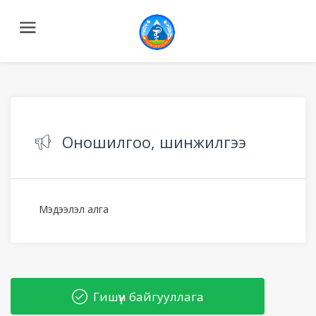
Оношилгоо, шинжилгээ
Мэдээлэл алга
Гишүүн байгууллага