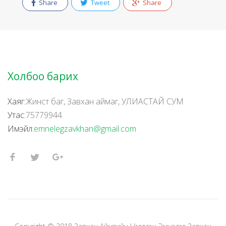
Share
Tweet
Share
Холбоо барих
Хаяг:
Жинст баг, Завхан аймаг, УЛИАСТАЙ СУМ
Утас:
75779944
Имэйл:
emnelegzavkhan@gmail.com