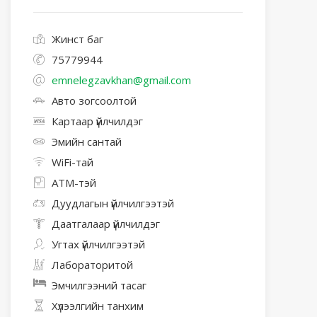
Жинст баг
75779944
emnelegzavkhan@gmail.com
Авто зогсоолтой
Картаар үйлчилдэг
Эмийн сантай
WiFi-тай
АТМ-тэй
Дуудлагын үйлчилгээтэй
Даатгалаар үйлчилдэг
Угтах үйлчилгээтэй
Лабораторитой
Эмчилгээний тасаг
Хүлээлгийн танхим