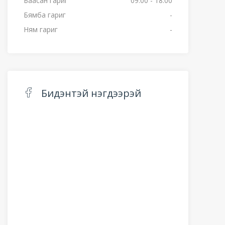
Баасан гариг
09:00 - 18:00
Бямба гариг
-
Ням гариг
-
Бидэнтэй нэгдээрэй