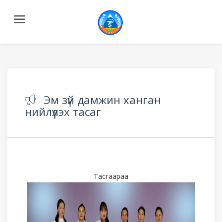
Эм зүй дамжин ханган
нийлүүлэх тасаг
Тасгаараа