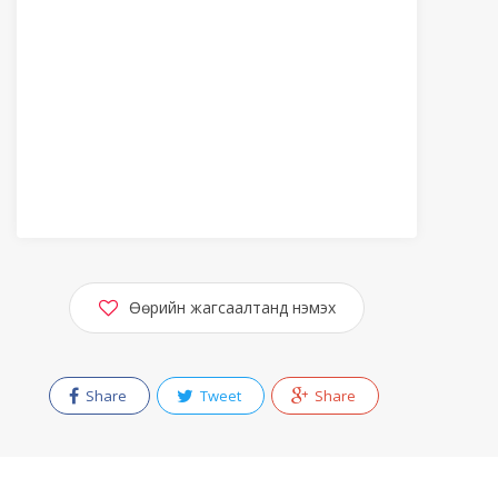
Өөрийн жагсаалтанд нэмэх
Share
Tweet
Share