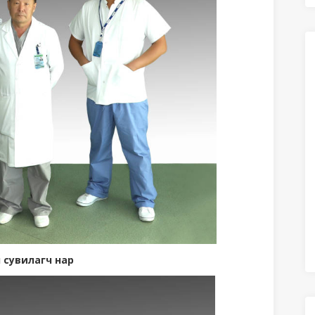
 сувилагч нар