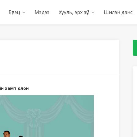
Бүтэц
Мэдээ
Хууль, эрх зүй
Шилэн данс
йн хамт олон