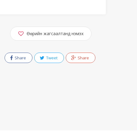
Өөрийн жагсаалтанд нэмэх
Share
Tweet
Share