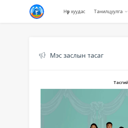
Нүүр хуудас
Танилцуулга
Мэс заслын тасаг
Тасги