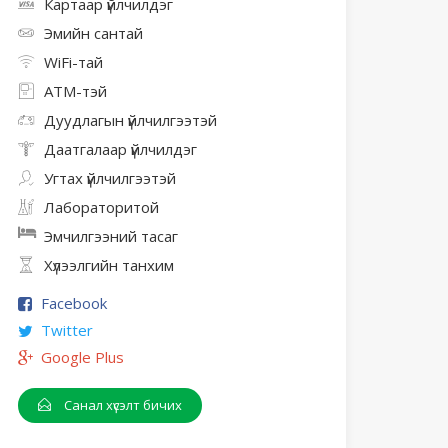
Картаар үйлчилдэг
Эмийн сантай
WiFi-тай
АТМ-тэй
Дуудлагын үйлчилгээтэй
Даатгалаар үйлчилдэг
Угтах үйлчилгээтэй
Лабораторитой
Эмчилгээний тасаг
Хүлээлгийн танхим
Facebook
Twitter
Google Plus
Санал хүсэлт бичих