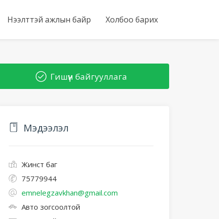
Нээлттэй ажлын байр
Холбоо барих
Гишүүн байгууллага
Мэдээлэл
Жинст баг
75779944
emnelegzavkhan@gmail.com
Авто зогсоолтой