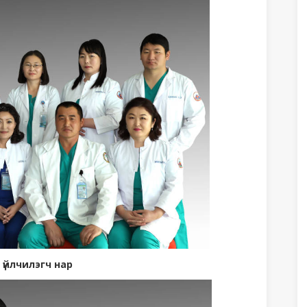
 үйлчилэгч нар