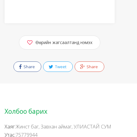
Өөрийн жагсаалтанд нэмэх
Share
Tweet
Share
Холбоо барих
Хаяг:
Жинст баг, Завхан аймаг, УЛИАСТАЙ СУМ
Утас:
75779944