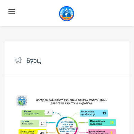
Бүтэц